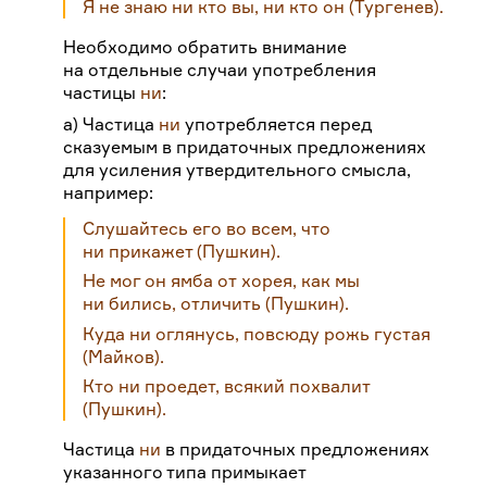
Я не знаю ни кто вы
,
ни кто он
(Тургенев).
Необходимо обратить внимание
на отдельные случаи употребления
частицы
ни
:
а) Частица
ни
употребляется перед
сказуемым в придаточных предложениях
для усиления утвердительного смысла,
например:
Слушайтесь его во всем, что
ни прикажет
(Пушкин).
Не мог он ямба от хорея, как мы
ни бились, отличить
(Пушкин).
Куда ни оглянусь, повсюду рожь густая
(Майков).
Кто ни проедет, всякий похвалит
(Пушкин).
Частица
ни
в придаточных предложениях
указанного типа примыкает