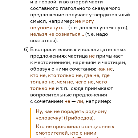
и в первой, и во второй части
составного глагольного сказуемого
предложение получает утвердительный
смысл, например:
не могу
не упомянуть...
(т.
е. должен упомянуть),
нельзя не сознаться...
(т.
е. надо
сознаться).
б)
В вопросительных и восклицательных
предложениях частица
не
примыкает
к местоимениям, наречиям и частицам,
образуя с ними сочетания:
как не
,
кто не
,
кто только не
,
где не
,
где
только не
,
чем не
,
чего не
,
чего
только не
и т.
п.; сюда примыкают
вопросительные предложения
с сочетанием
не
—
ли
, например:
Ну, как не порадеть родному
человечку!
(Грибоедов).
Кто не проклинал станционных
смотрителей, кто с ними