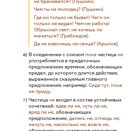
не бранивался?
(Пушкин).
Чем ты не молодец?
(Пушкин).
Где он только не бывал! Чего он
только не видал! Чем не работа!
Обрыскал свет; не хочешь ли
жениться?
(Грибоедов).
Да не изволишь ли сенца?
(Крылов).
в)
В соединении с союзом
пока
частица
не
употребляется в придаточных
предложениях времени, обозначающих
предел, до которого длится действие,
выраженное сказуемым главного
предложения, например:
Сиди тут, пока
не приду
;
г)
Частица
не
входит в состав устойчивых
сочетаний:
едва ли не
,
чуть ли не
,
вряд ли не
, обозначающих
предположение,
далеко не
,
отнюдь не
,
ничуть не
,
нисколько не
,
вовсе не
,
обозначающих усиленное отрицание,