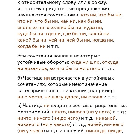
к относительному слову или к союзу,
и поэтому придаточные предложения
начинаются сочетаниями:
кто ни
,
кто бы ни
,
что ни
,
что бы ни
,
как ни
,
как бы ни
,
сколько ни
,
сколько бы ни
,
куда ни
,
куда бы ни
,
где ни
,
где бы ни
,
какой ни
,
какой бы ни
,
чей ни
,
чей бы ни
,
когда ни
,
когда бы ни
и т.
п.
Эти сочетания вошли в некоторые
устойчивые обороты:
куда ни шло
,
откуда
ни возьмись
,
во что бы то ни стало
и т.
п.
б) Частица
ни
встречается в устойчивых
сочетаниях, которые имеют значение
категорического приказания, например:
ни с места
,
ни шагу далee
,
ни слова
и т.
п.
в) Частица
ни
входит в состав отрицательных
местоимений:
никто
,
никого (ни у кого)
и т.
д.;
ничто
,
ничего
(
ни до чего
) и т.
д.;
никакой
,
никакого
(
ни у какого
) и т.
д.;
ничей
,
ничьего
(
ни у чьего
) и т.
д. и наречий:
никогда
,
нигде
,