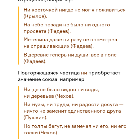
Ни косточкой нигде не мог я поживиться
(Крылов).
На небе позади не было ни одного
просвета
(Фадеев).
Метелица даже ни разу не посмотрел
на спрашивающих
(Фадеев).
В деревне теперь ни души: все в пoлe
(Фадеев).
Повторяющаяся частица
ни
приобретает
значение союза, например:
Нигде не было видно ни воды,
ни деревьев
(Чехов).
Ни музы, ни труды, ни радости досуга —
ничто не заменит единственного друга
(Пушкин).
Но толпы бегут, не замечая ни его, ни его
тоски
(Чехов).