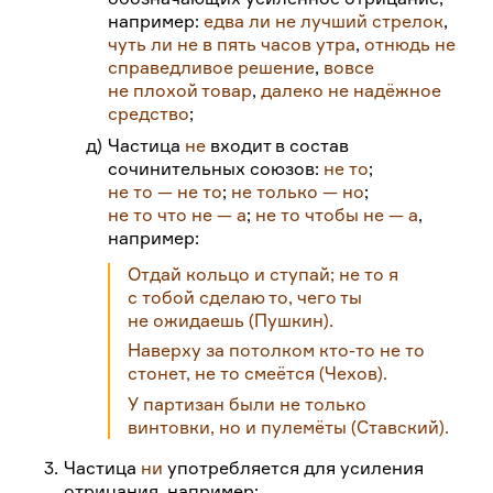
например:
едва ли не лучший стрелок
,
чуть ли не в пять часов утра
,
отнюдь не
справедливое решение
,
вовсе
не плохой товар
,
далеко не надёжное
средствo
;
д)
Частица
не
входит в состав
сочинительных союзов:
не то
;
не то — не то
;
не только — но
;
не то что не — а
;
не то чтобы не — а
,
например:
Отдай кольцо и ступай; не то я
с тобой сделаю то, чего ты
не ожидаешь
(Пушкин).
Наверху за потолком кто-то не то
стонет, не то смеётся
(Чехов).
У партизан были не только
винтовки
,
но и пулемёты
(Ставский).
3.
Частица
ни
употребляется для усиления
отрицания, например: