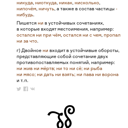
никуда
,
ниоткуда
,
никак
,
нисколько
,
нипочём
,
ничуть
, а также в состав частицы
-
нибудь
.
Пишется
ни
в устойчивых сочетаниях,
в которые входят местоимения, например:
остался ни при чём
,
остался ни с чем
,
пропал
ни за что
.
г) Двойное
ни
входит в устойчивые обороты,
представляющие собой сочетание двух
противопоставляемых понятий, например:
ни жив ни мёртв; ни то ни сё; ни рыба
ни мясо; ни дать ни взять; ни пава ни ворона
и т.
п.